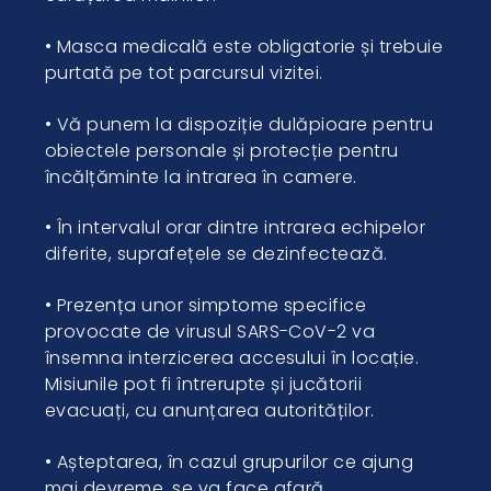
• Masca medicală este obligatorie și trebuie
purtată pe tot parcursul vizitei.
• Vă punem la dispoziție dulăpioare pentru
obiectele personale și protecție pentru
încălțăminte la intrarea în camere.
• În intervalul orar dintre intrarea echipelor
diferite, suprafețele se dezinfectează.
• Prezența unor simptome specifice
provocate de virusul SARS-CoV-2 va
însemna interzicerea accesului în locație.
Misiunile pot fi întrerupte și jucătorii
evacuați, cu anunțarea autorităților.
• Așteptarea, în cazul grupurilor ce ajung
mai devreme, se va face afară.