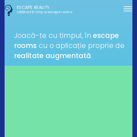
ESCAPE REALITY
călătorii în timp și escape rooms
Joacă-te cu timpul, în
escape
rooms
cu o aplicație proprie de
realitate augmentată
.​​