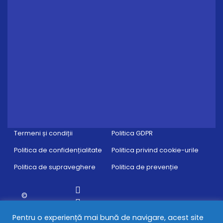
Termeni și condiții
Politica GDPR
Politica de confidențialitate
Politica privind cookie-urile
Politica de supraveghere
Politica de prevenție
©
EscapeReality.
Pentru o experiență mai bună de navigare, acest site
ro